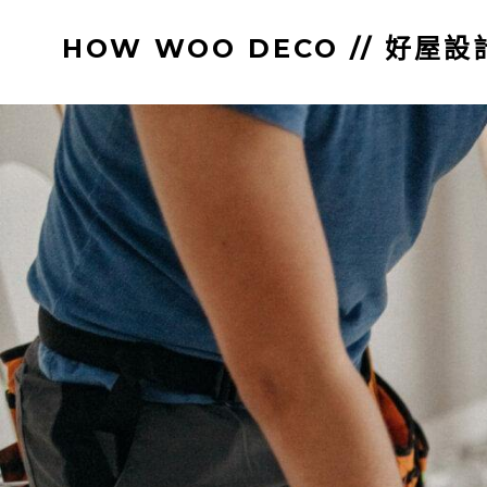
跳
HOW WOO DECO // 好屋設
至
主
要
內
容