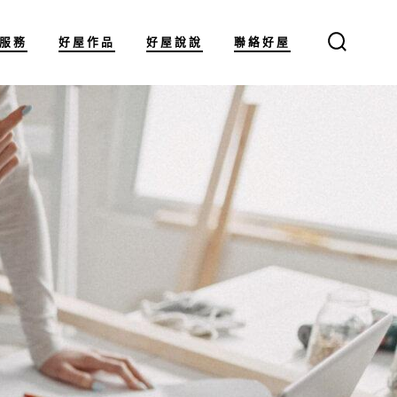
服務
好屋作品
好屋說說
聯絡好屋
搜
尋
切
換
開
關