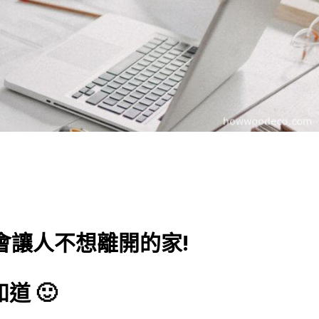
會讓人不想離開的家!
 🙂