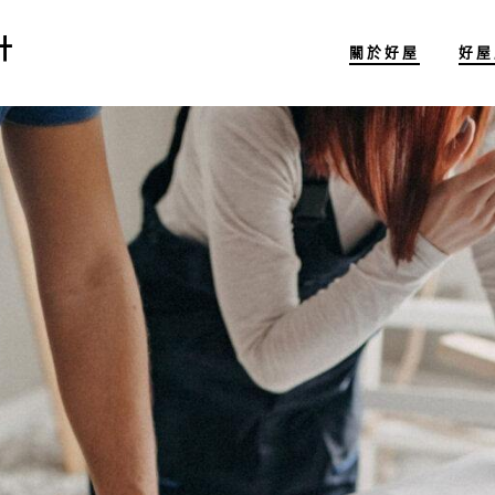
計
關於好屋
好屋