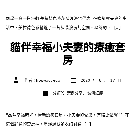
兩房一廳一衛20坪美拉德色系灰階浪漫宅代表 在這都會夫妻的生
活中，美拉德色系營造了一片灰階浪漫的空間。以簡約、 […]
貓伴幸福小夫妻的療癒套
房
發
文
作者：
howwoodeco
2023 年 8 月 27 日
表
章
日
作
期
者
分
分類於
案例分享
,
裝潢細節
類
“品味幸福時光，清新療癒套房，小夫妻的愛巢，有貓更溫馨‘’ 在
這個舒適的套房裡，歷經過很多次的討論 […]