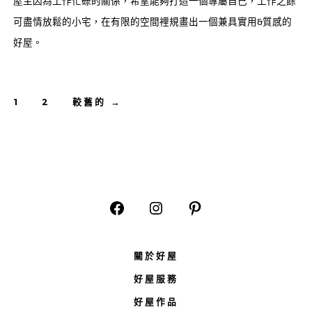
屋主因為工作忙碌的關係，希望能夠打造一個專屬自己，工作之餘
可盡情放鬆的小宅，在有限的空間裡規畫出一個兼具實用&質感的
好屋。
文
1
2
較舊的
→
章
分
頁
Open
Open
Open
Facebook
Instagram
Pinterest
關於好屋
in
in
in
好屋服務
a
a
a
new
new
new
好屋作品