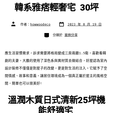
韓系雅痞輕奢宅 30坪
發
文
作者：
howwoodeco
2023 年 8 月 19 日
表
章
日
作
期
者
分
分類於
案例分享
類
應生活習慣需求，訴求需要將格局變成三房兩廳1.5衛，喜歡看韓
劇的夫妻，大膽的使用了深色系與異材質去做結合，好屋認為室內
設計裝修不僅僅是對屋子的改變，更是對生活的注入。它賦予了空
間情感、故事和意義，讓居住環境成為一個真正屬於屋主的風格空
間，簡單也可以很美好!
溫潤木質日式清新25坪機
能舒適宅