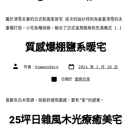
屬於滑雪夫妻的日式和風家居宅 這次的設計特別為喜愛滑雪的夫
妻檔打造，小宅各種收納，融合了日式溫潤風格和充滿儀式 […]
質感爆棚鹽系暖宅
發
文
作者：
howwoodeco
2024 年 2 月 18 日
表
章
日
作
期
者
分
分類於
案例分享
類
喜歡灰白木質調，放鬆舒適氛圍感，要有”家”的感覺。
25坪日雜風木光療癒美宅