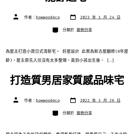
發
文
作者：
howwoodeco
2023 年 1 月 24 日
表
章
日
作
期
者
分
分類於
案例分享
類
為屋主打造小資日式清新宅。 好屋設計 此案為新古屋翻修(8年屋
齡)，屋主原先入住沒有太多整理，直到小孩出生後， […]
打造質男居家質感品味宅
發
文
作者：
howwoodeco
2022 年 3 月 26 日
表
章
日
作
期
者
分
分類於
案例分享
類