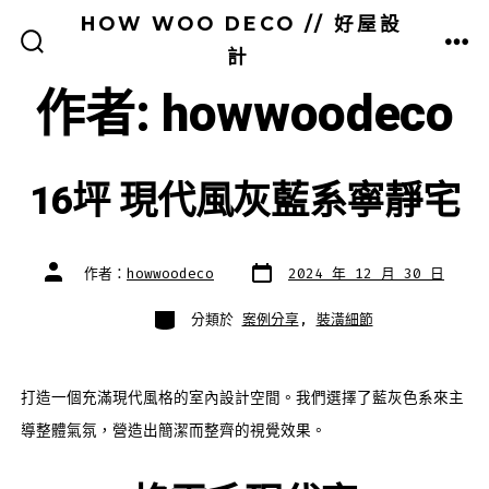
跳
HOW WOO DECO // 好屋設
至
計
搜
選
尋
單
主
切
作者:
howwoodeco
換
要
開
關
內
容
16坪 現代風灰藍系寧靜宅
發
文
作者：
howwoodeco
2024 年 12 月 30 日
表
章
日
作
期
者
分
分類於
案例分享
,
裝潢細節
類
打造一個充滿現代風格的室內設計空間。我們選擇了藍灰色系來主
導整體氣氛，營造出簡潔而整齊的視覺效果。