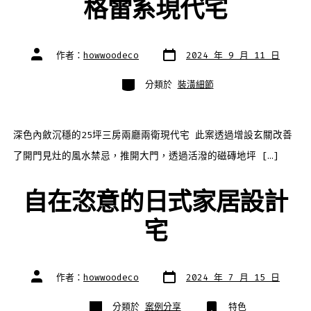
格雷系現代宅
發
文
作者：
howwoodeco
2024 年 9 月 11 日
表
章
日
作
期
者
分
分類於
裝潢細節
類
深色內斂沉穩的25坪三房兩廳兩衛現代宅 此案透過增設玄關改善
了開門見灶的風水禁忌，推開大門，透過活潑的磁磚地坪 […]
自在恣意的日式家居設計
宅
發
文
作者：
howwoodeco
2024 年 7 月 15 日
表
章
日
作
期
者
分
分類於
案例分享
特色
類