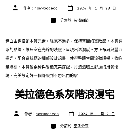
發
文
作者：
howwoodeco
2024 年 1 月 28 日
表
章
日
作
期
者
分
分類於
裝潢細節
類
粹白主調搭配木質元素，絲毫不過多，保持空間的寬敞感。木質調
系的點綴，讓居室在光線的映照下呈現出溫潤感。方正布局與豐沛
採光，配合系統櫃的細部設計規畫，使得整體空間流動順暢，收納
量爆棚。木質餐桌椅與餐櫃完美搭配，打造溫暖且舒適的用餐環
境，完美設定好一個舒服到不想出門的家
美拉德色系灰階浪漫宅
發
文
作者：
howwoodeco
2024 年 1 月 2 日
表
章
日
作
期
者
分
分類於
案例分享
類