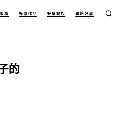
服務
好屋作品
好屋說說
聯絡好屋
搜
尋
切
換
開
關
,
子的