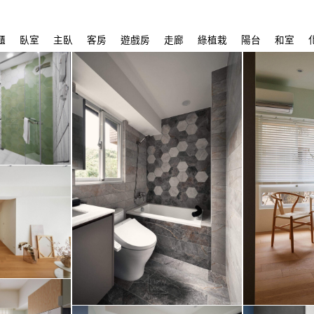
櫃
臥室
主臥
客房
遊戲房
走廊
綠植栽
陽台
和室