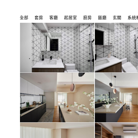
全部
套房
客廳
起居室
廚房
飯廳
玄關
系統