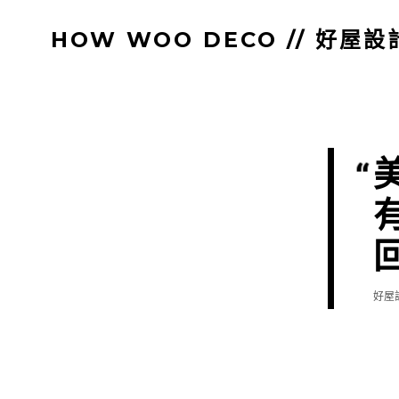
跳
HOW WOO DECO // 好屋設
至
主
要
內
容
好屋